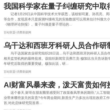
我国科学家在量子纠缠研究中取
记者3月29日从中国科学技术大学获悉，该校郁司夏、孙亮亮、
等合作，发现原本只是探测纠缠有无的实验数据可以用来估计纠缠大
《物理评论快报》。量子纠缠是量子理论的...
百站联盟-消费新媒网
乌干达和西班牙科研人员合作研
乌干达国家农业研究组织28日说，乌干达和西班牙的科研人员合
相关监管机构的最终批准。该组织新闻官员弗兰克·穆加比当天告诉新
年研究后取得的重要突破。穆加比说，研...
百站联盟-消费新媒网
AI财富风暴来袭，泼天富贵如何
这个春天,财哥在朋友圈里感受到了政策春风带来的期待,“人工智能+
业带来哪些泼天的富贵?今年两会期间,新质生产力多次出现在政府工作报
首,对此启铼研究院首席...