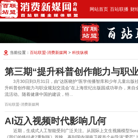
网站首页
百站联播
财
当前位置：
百站联盟-消费新媒网
>
科技纵横
第三期“提升科普创作能力与职业
3月30日到3月31日，由“达医晓护”医学传播智库和少年儿童出
升科普创作能力与职业规划交流会”在上海世纪出版园成功举办，来自
流活动。随着健康中国的建设，特...
百站联盟-消费新媒网
AI迈入视频时代影响几何
近期，生成式人工智能受到广泛关注。从国际上文生视频模型Sor
《我们的终结者2重制版》首映，再到国内湖南卫视首个AI导演“爱芒”