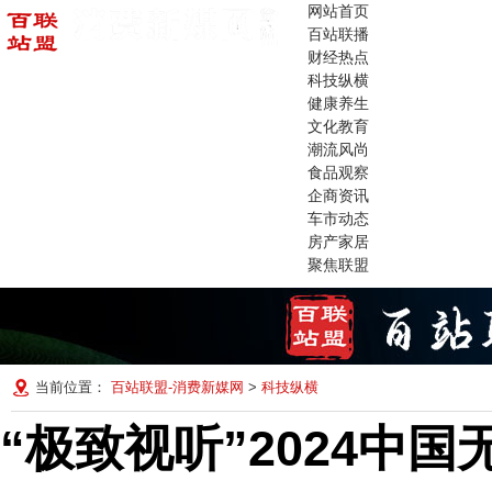
网站首页
百站联播
财经热点
科技纵横
健康养生
文化教育
潮流风尚
食品观察
企商资讯
车市动态
房产家居
聚焦联盟
当前位置：
百站联盟-消费新媒网
>
科技纵横
“极致视听”2024中