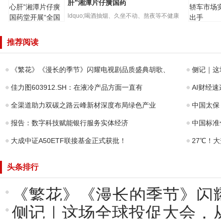
牌，招生
业增加值同比增
肝”湘潭片仔癀国药
大
长10
ldquo;喝酒抽烟、久坐不动、熬夜等不健康
智界S7开
的生活方式都会影响肝...
开展公益科普宣
模交付，
推荐阅读
传一起呵护“小心
车市场实
肝”湘潭片仔癀国
手
药
《繁花》《漫长的季节》闪耀电视剧品质盛典胡歌、
侧记｜这
佳力图603912.SH：在液冷产品方面一直有
AI财经
全渠道助力双碳之路云峰新材深度布局绿色产业
中国太保
报告：数字科技赋能银行服务实体经济
中国标准
大成中证A50ETF联接基金正式获批！
27℃！
头条排行
《繁花》《漫长的季节》闪
侧记｜这场全球投促大会，从