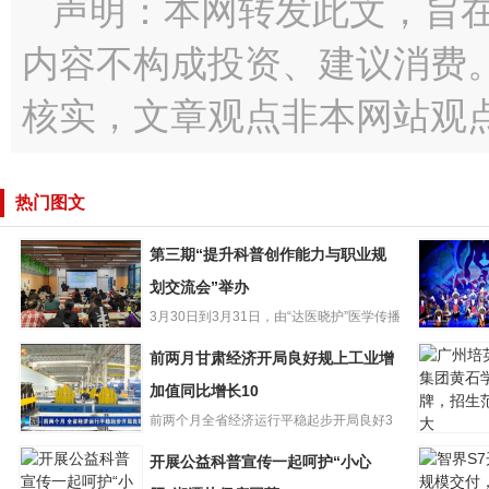
声明：本网转发此文，旨
内容不构成投资、建议消费
核实，文章观点非本网站观
热门图文
第三期“提升科普创作能力与职业规
划交流会”举办
3月30日到3月31日，由“达医晓护”医学传播
第三期“提升科普
智库和少年儿童出版...
再听折子
前两月甘肃经济开局良好规上工业增
创作能力与职业
肃省13个
规划交流会”举办
加值同比增长10
选国家级
前两个月全省经济运行平稳起步开局良好3
广州培英
前两月甘肃经济
月26日，甘肃省统计局发布...
开展公益科普宣传一起呵护“小心
团黄石学
开局良好规上工