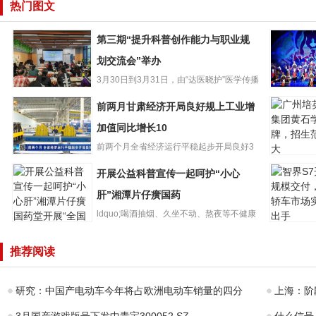
热门图文
第三期“提升科普创作能力与职业规
划交流会”举办
3月30日到3月31日，由“达医晓护”医学传播
第三期“提升科普
智库和少年儿童出版...
再听折子
前两月甘肃经济开局良好规上工业增
创作能力与职业
肃省13个
规划交流会”举办
加值同比增长10
选国家级
前两个月全省经济运行平稳起步开局良好3
广州培英
前两月甘肃经济
月26日，甘肃省统计局发布...
开展公益科普宣传一起呵护“小心
团黄石学
开局良好规上工
牌，招生
业增加值同比增
肝”湘潭片仔癀国药
大
长10
ldquo;喝酒抽烟、久坐不动、熬夜等不健康
智界S7开
的生活方式都会影响肝...
开展公益科普宣
模交付，
推荐阅读
传一起呵护“小心
车市场实
肝”湘潭片仔癀国
手
药
研究：中国产电动车今年将占欧洲电动车销量的四分
上海：阶