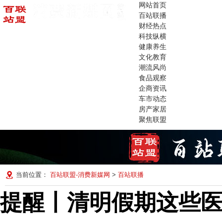
网站首页
百站联播
财经热点
科技纵横
健康养生
文化教育
潮流风尚
食品观察
企商资讯
车市动态
房产家居
聚焦联盟
当前位置：
百站联盟-消费新媒网
>
百站联播
提醒丨清明假期这些