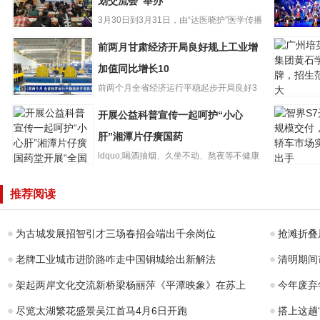
划交流会”举办
3月30日到3月31日，由“达医晓护”医学传播
第三期“提升科普
智库和少年儿童出版...
再听折子
前两月甘肃经济开局良好规上工业增
创作能力与职业
肃省13个
规划交流会”举办
加值同比增长10
选国家级
前两个月全省经济运行平稳起步开局良好3
广州培英
前两月甘肃经济
月26日，甘肃省统计局发布...
开展公益科普宣传一起呵护“小心
团黄石学
开局良好规上工
牌，招生
业增加值同比增
肝”湘潭片仔癀国药
大
长10
ldquo;喝酒抽烟、久坐不动、熬夜等不健康
智界S7开
的生活方式都会影响肝...
开展公益科普宣
模交付，
推荐阅读
传一起呵护“小心
车市场实
肝”湘潭片仔癀国
手
药
为古城发展招智引才三场春招会端出千余岗位
抢滩折叠
老牌工业城市进阶路咋走中国铜城给出新解法
清明期间
架起两岸文化交流新桥梁杨丽萍《平潭映象》在苏上
今年废弃
尽览太湖繁花盛景吴江首马4月6日开跑
搭上这趟