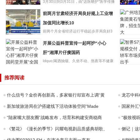
3月30日到3月31日，由“达医晓护”医学传播
第三期“提升科普
智库和少年儿童出版...
再听折子
前两月甘肃经济开局良好规上工业增
创作能力与职业
肃省13个
规划交流会”举办
加值同比增长10
选国家级
前两个月全省经济运行平稳起步开局良好3
广州培英
前两月甘肃经济
月26日，甘肃省统计局发布...
开展公益科普宣传一起呵护“小心
团黄石学
开局良好规上工
牌，招生
业增加值同比增
肝”湘潭片仔癀国药
大
长10
ldquo;喝酒抽烟、久坐不动、熬夜等不健康
智界S7开
的生活方式都会影响肝...
开展公益科普宣
模交付，
推荐阅读
传一起呵护“小心
车市场实
肝”湘潭片仔癀国
手
药
什么信号？金价再创新高，多家银行却宣布上调“黄
龙芯中科6
新加坡旅游局在沪搭建线下活动体验空间“Made
国家外汇
“陆家嘴大朋友圈”战略发布，培育和构建安商稳商
“极致视
《繁花》《漫长的季节》闪耀电视剧品质盛典胡歌、
侧记｜这