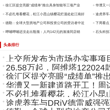
徐汇区提交亮眼“成绩单”推出具身智能等三项产业
华漕又一
不必扎堆看樱花，松江小昆山镇樱花烂漫处处江南好
途虎养车与
德勤：全球大型房地产公司和投资公司的受访者中近
下周看点
呷哺呷哺还没走出瓶颈：人均142元的湊湊同店销
石头科技
头条排行
上交所发布为市场办实事项
26.58万起，阿维塔122024
徐汇区提交亮眼“成绩单”推
华漕又一新建道路开工！周
不必扎堆看樱花，松江小昆
途虎养车与DRiV德雷威强强