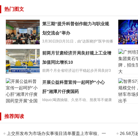
热门图文
第三期“提升科普创作能力与职业规
划交流会”举办
3月30日到3月31日，由“达医晓护”医学传播
第三期“提升科普
智库和少年儿童出版...
再听折子
前两月甘肃经济开局良好规上工业增
创作能力与职业
肃省13个
规划交流会”举办
加值同比增长10
选国家级
前两个月全省经济运行平稳起步开局良好3
广州培英
前两月甘肃经济
月26日，甘肃省统计局发布...
开展公益科普宣传一起呵护“小心
团黄石学
开局良好规上工
牌，招生
业增加值同比增
肝”湘潭片仔癀国药
大
长10
ldquo;喝酒抽烟、久坐不动、熬夜等不健康
智界S7开
的生活方式都会影响肝...
开展公益科普宣
模交付，
推荐阅读
传一起呵护“小心
车市场实
肝”湘潭片仔癀国
手
药
上交所发布为市场办实事项目清单覆盖上市审核、一
26.58