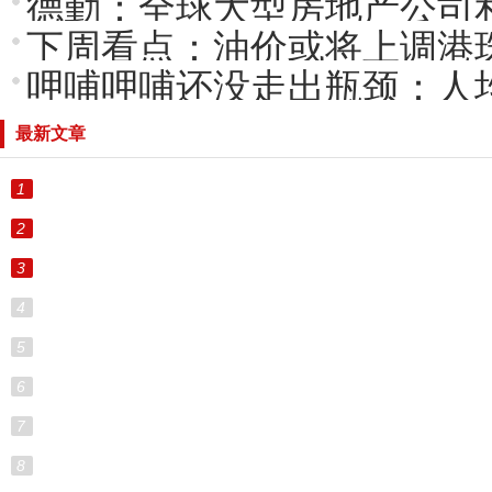
德勤：全球大型房地产公司
下周看点：油价或将上调港
呷哺呷哺还没走出瓶颈：人均
最新文章
1
2
3
4
5
6
7
8