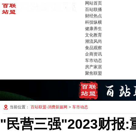
网站首页
百站联播
财经热点
科技纵横
健康养生
文化教育
潮流风尚
食品观察
企商资讯
车市动态
房产家居
聚焦联盟
当前位置：
百站联盟-消费新媒网
>
车市动态
"民营三强"2023财