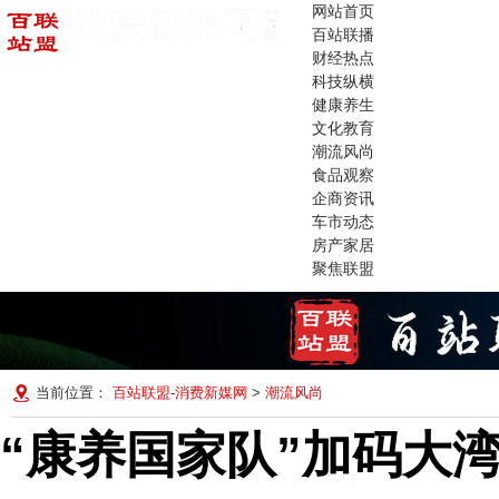
网站首页
百站联播
财经热点
科技纵横
健康养生
文化教育
潮流风尚
食品观察
企商资讯
车市动态
房产家居
聚焦联盟
当前位置：
百站联盟-消费新媒网
>
潮流风尚
“康养国家队”加码大