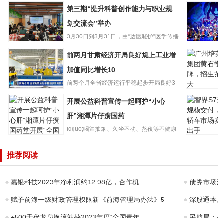
第三期“提升科普创作能力与职业规
划交流会”举办
3月30日到3月31日，由“达医晓护”医学传播
第三期“提升科普
智库和少年儿童出版...
再听折子
前两月甘肃经济开局良好规上工业增
创作能力与职业
肃省13个
规划交流会”举办
加值同比增长10
选国家级
前两个月全省经济运行平稳起步开局良好3
广州培英
前两月甘肃经济
月26日，甘肃省统计局发布...
开展公益科普宣传一起呵护“小心
团黄石学
开局良好规上工
牌，招生
业增加值同比增
肝”湘潭片仔癀国药
大
长10
ldquo;喝酒抽烟、久坐不动、熬夜等不健康
智界S7开
的生活方式都会影响肝...
开展公益科普宣
模交付，
推荐阅读
传一起呵护“小心
车市场实
肝”湘潭片仔癀国
手
药
嘉银科技2023年净利润约12.98亿，合作机
债券市场
赋予前海一级财政管理权限新《前海管理局办法》5
深股通本
±500千伏龙泉换流站获2023年度“全国青年
民航局：