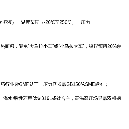
学溶液）、温度范围（-20℃至250℃）、压力
热面积，避免“大马拉小车”或“小马拉大车”，建议预留20%余
药行业需GMP认证，压力容器需GB150/ASME标准；
钢，海水/酸性环境优先316L或钛合金，高温高压场景需双相钢