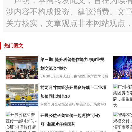
声明：本网转发此文，旨在为读
渉内容不构成投资、建议消费。文
关方核实，文章观点非本网站观点
热门图文
第三期“提升科普创作能力与职业规
划交流会”举办
3月30日到3月31日，由“达医晓护”医学传播
第三期“提升科普
智库和少年儿童出版...
再听折子
前两月甘肃经济开局良好规上工业增
创作能力与职业
肃省13个
规划交流会”举办
加值同比增长10
选国家级
前两个月全省经济运行平稳起步开局良好3
广州培英
前两月甘肃经济
月26日，甘肃省统计局发布...
开展公益科普宣传一起呵护“小心
团黄石学
开局良好规上工
牌，招生
业增加值同比增
肝”湘潭片仔癀国药
大
长10