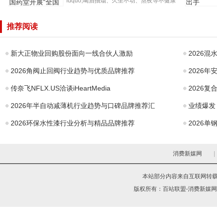
ldquo;喝酒抽烟、久坐不动、熬夜等不健康
智界S7开
的生活方式都会影响肝...
开展公益科普宣
模交付，
推荐阅读
传一起呵护“小心
车市场实
肝”湘潭片仔癀国
手
药
新大正物业回购股份面向一线合伙人激励
2026
2026角阀止回阀行业趋势与优质品牌推荐
2026
传奈飞NFLX.US洽谈iHeartMedia
2026
2026年半自动减薄机行业趋势与口碑品牌推荐汇
业绩爆发
2026环保水性漆行业分析与精品品牌推荐
2026
消费新媒网
|
本站部分内容来自互联网转
版权所有：
百站联盟-消费新媒网