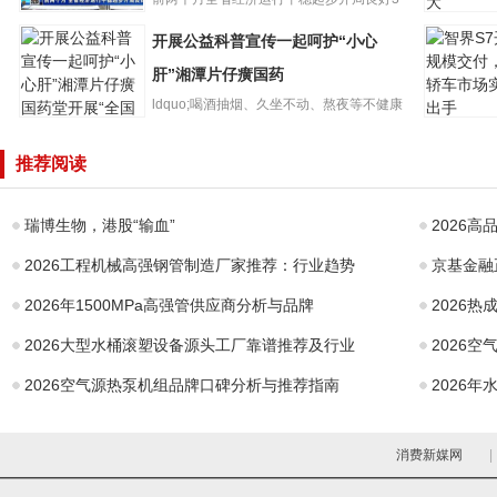
广州培英
前两月甘肃经济
月26日，甘肃省统计局发布...
开展公益科普宣传一起呵护“小心
团黄石学
开局良好规上工
牌，招生
业增加值同比增
肝”湘潭片仔癀国药
大
长10
ldquo;喝酒抽烟、久坐不动、熬夜等不健康
智界S7开
的生活方式都会影响肝...
开展公益科普宣
模交付，
推荐阅读
传一起呵护“小心
车市场实
肝”湘潭片仔癀国
手
药
瑞博生物，港股“输血”
2026
2026工程机械高强钢管制造厂家推荐：行业趋势
京基金融
2026年1500MPa高强管供应商分析与品牌
2026
2026大型水桶滚塑设备源头工厂靠谱推荐及行业
2026
2026空气源热泵机组品牌口碑分析与推荐指南
2026
消费新媒网
|