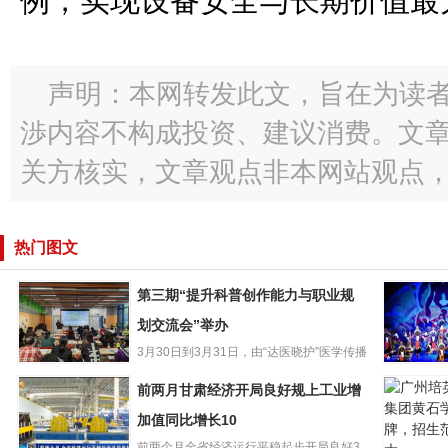
例，实现设备安全与长期价值最
声明：本网转发此文，旨在为读
渉内容不构成投资、建议消费。文
关方核实，文章观点非本网站观点
热门图文
第三期“提升科普创作能力与职业规
划交流会”举办
3月30日到3月31日，由“达医晓护”医学传播
第三期“提升科普
智库和少年儿童出版...
再听折子
前两月甘肃经济开局良好规上工业增
创作能力与职业
肃省13个
规划交流会”举办
加值同比增长10
选国家级
前两个月全省经济运行平稳起步开局良好3