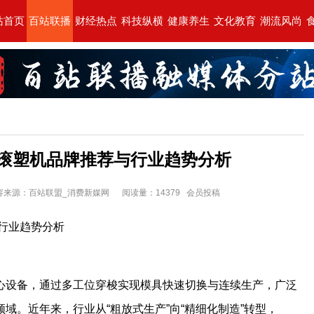
站首页
百站联播
财经热点
科技纵横
健康养生
文化教育
潮流风尚
式滚塑机品牌推荐与行业趋势分析
56 内容来源：百站联盟_消费新媒网
阅读量：14379 会员投稿
与行业趋势分析
心设备，通过多工位穿梭实现模具快速切换与连续生产，广泛
域。近年来，行业从“粗放式生产”向“精细化制造”转型，