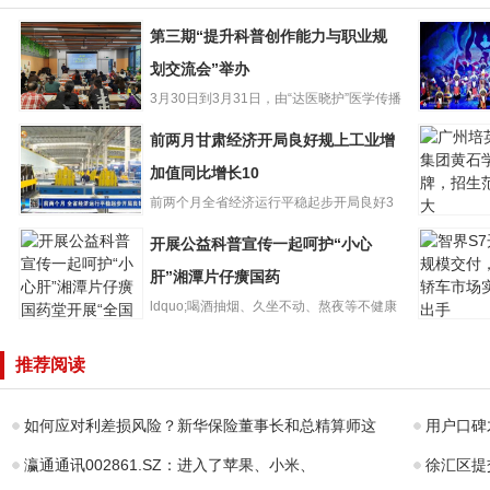
第三期“提升科普创作能力与职业规
划交流会”举办
3月30日到3月31日，由“达医晓护”医学传播
第三期“提升科普
智库和少年儿童出版...
再听折子
前两月甘肃经济开局良好规上工业增
创作能力与职业
肃省13个
规划交流会”举办
加值同比增长10
选国家级
前两个月全省经济运行平稳起步开局良好3
广州培英
前两月甘肃经济
月26日，甘肃省统计局发布...
开展公益科普宣传一起呵护“小心
团黄石学
开局良好规上工
牌，招生
业增加值同比增
肝”湘潭片仔癀国药
大
长10
ldquo;喝酒抽烟、久坐不动、熬夜等不健康
智界S7开
的生活方式都会影响肝...
开展公益科普宣
模交付，
推荐阅读
传一起呵护“小心
车市场实
肝”湘潭片仔癀国
手
药
如何应对利差损风险？新华保险董事长和总精算师这
用户口碑
瀛通通讯002861.SZ：进入了苹果、小米、
徐汇区提