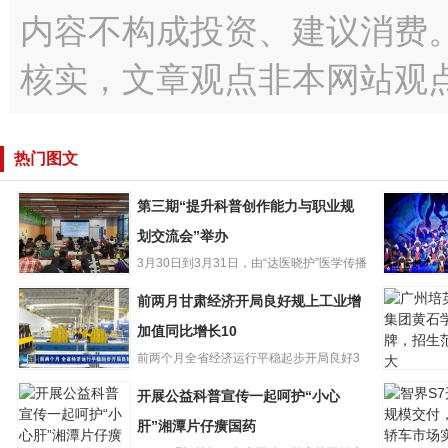
内容不构成投资、建议消费
核实，文章观点非本网站观
热门图文
第三期“提升科普创作能力与职业规
划交流会”举办
3月30日到3月31日，由“达医晓护”医学传播
第三期“提升科普
智库和少年儿童出版...
再听折子
前两月甘肃经济开局良好规上工业增
创作能力与职业
肃省13个
规划交流会”举办
加值同比增长10
选国家级
前两个月全省经济运行平稳起步开局良好3
广州培英
前两月甘肃经济
月26日，甘肃省统计局发布...
开展公益科普宣传一起呵护“小心
团黄石学
开局良好规上工
牌，招生
业增加值同比增
肝”湘潭片仔癀国药
大
长10