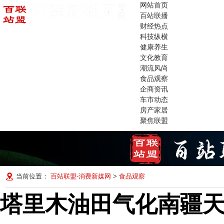
网站首页
百站联播
财经热点
科技纵横
健康养生
文化教育
潮流风尚
食品观察
企商资讯
车市动态
房产家居
聚焦联盟
当前位置：
百站联盟-消费新媒网
>
食品观察
塔里木油田气化南疆