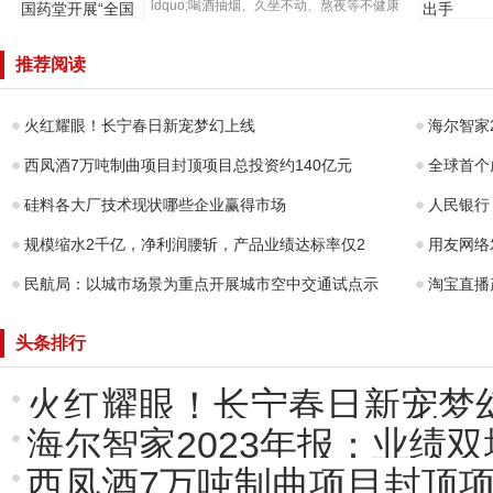
ldquo;喝酒抽烟、久坐不动、熬夜等不健康
智界S7开
的生活方式都会影响肝...
开展公益科普宣
模交付，
推荐阅读
传一起呵护“小心
车市场实
肝”湘潭片仔癀国
手
药
火红耀眼！长宁春日新宠梦幻上线
海尔智家
西凤酒7万吨制曲项目封顶项目总投资约140亿元
全球首个
硅料各大厂技术现状哪些企业赢得市场
人民银行
规模缩水2千亿，净利润腰斩，产品业绩达标率仅2
用友网络
民航局：以城市场景为重点开展城市空中交通试点示
淘宝直播
头条排行
火红耀眼！长宁春日新宠梦
海尔智家2023年报：业绩
西凤酒7万吨制曲项目封顶项