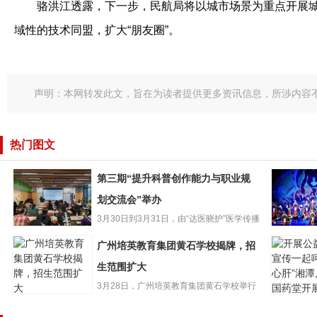
骆洪江透露，下一步，民航局将以城市场景为重点开展城
域性的技术同盟，扩大“朋友圈”。
声明：本网转发此文，旨在为读者提供更多资讯信息，所渉内容
热门图文
第三期“提升科普创作能力与职业规
划交流会”举办
3月30日到3月31日，由“达医晓护”医学传播
第三期“提升科普
智库和少年儿童出版...
再听折子
广州培英教育集团黄石学校揭牌，招
创作能力与职业
肃省13个
规划交流会”举办
生范围扩大
选国家级
3月28日，广州培英教育集团黄石学校举行
广州培英教育集
揭牌仪式，标志着白云区黄...