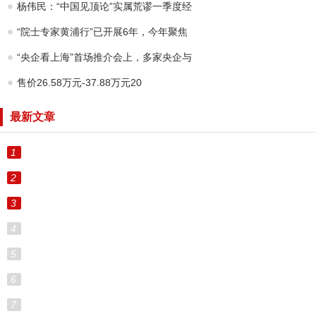
杨伟民：“中国见顶论”实属荒谬一季度经
“院士专家黄浦行”已开展6年，今年聚焦
“央企看上海”首场推介会上，多家央企与
售价26.58万元-37.88万元20
最新文章
1
2
3
4
5
6
7