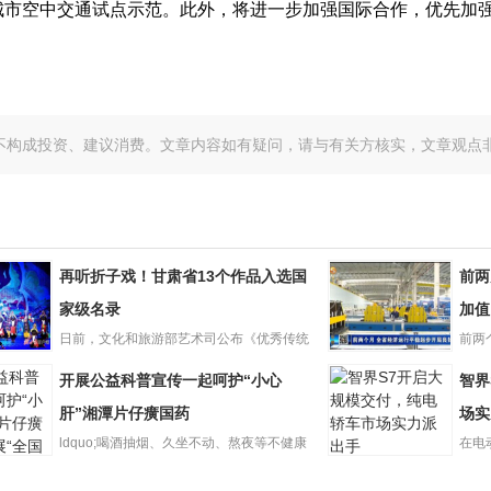
市空中交通试点示范。此外，将进一步加强国际合作，优先加强
不构成投资、建议消费。文章内容如有疑问，请与有关方核实，文章观点
再听折子戏！甘肃省13个作品入选国
前两
家级名录
加值
日前，文化和旅游部艺术司公布《优秀传统
前两
戏！甘
戏曲折子戏复排计划名录》，...
前两月甘肃经济
月2
开展公益科普宣传一起呵护“小心
智界
作品入
开局良好规上工
名录
肝”湘潭片仔癀国药
业增加值同比增
场实
长10
ldquo;喝酒抽烟、久坐不动、熬夜等不健康
在电
智界S7开启大规
的生活方式都会影响肝...
后，