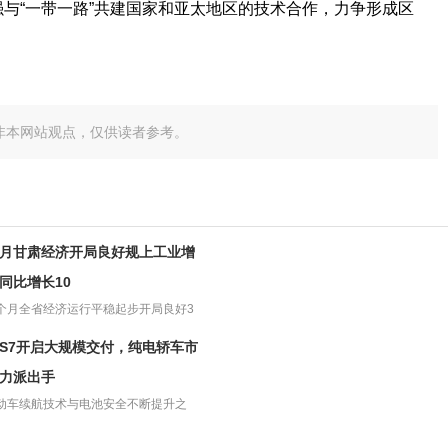
与“一带一路”共建国家和亚太地区的技术合作，力争形成区
非本网站观点，仅供读者参考。
月甘肃经济开局良好规上工业增
同比增长10
个月全省经济运行平稳起步开局良好3
6日，甘肃省统计局发布...
S7开启大规模交付，纯电轿车市
力派出手
动车续航技术与电池安全不断提升之
纯电车型开始成为不少人购...