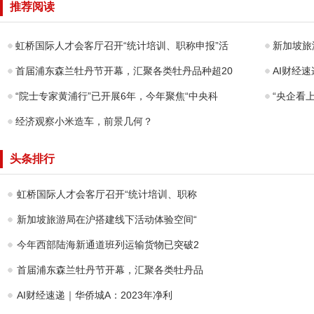
团黄石学校揭
开展公益
推荐阅读
牌，招生范围扩
传一起呵
大
肝”湘潭
药
虹桥国际人才会客厅召开“统计培训、职称申报”活
新加坡旅
首届浦东森兰牡丹节开幕，汇聚各类牡丹品种超20
AI财经
“院士专家黄浦行”已开展6年，今年聚焦“中央科
“央企看
经济观察小米造车，前景几何？
头条排行
虹桥国际人才会客厅召开“统计培训、职称
新加坡旅游局在沪搭建线下活动体验空间“
今年西部陆海新通道班列运输货物已突破2
首届浦东森兰牡丹节开幕，汇聚各类牡丹品
AI财经速递｜华侨城A：2023年净利