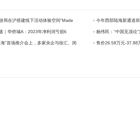
科普宣
模交付，纯电轿
护“小心
车市场实力派出
片仔癀国
手
游局在沪搭建线下活动体验空间“Made
今年西部陆海新通道班
速递｜华侨城A：2023年净利润亏损6
杨伟民：“中国见顶论
上海”首场推介会上，多家央企与徐汇、闵
售价26.58万元-37.8