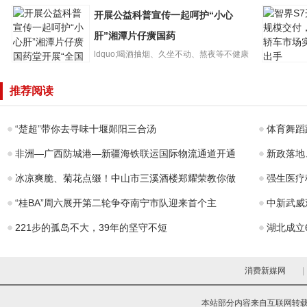
广州培英
前两月甘肃经济
月26日，甘肃省统计局发布...
开展公益科普宣传一起呵护“小心
团黄石学
开局良好规上工
牌，招生
业增加值同比增
肝”湘潭片仔癀国药
大
长10
ldquo;喝酒抽烟、久坐不动、熬夜等不健康
智界S7开
的生活方式都会影响肝...
开展公益科普宣
模交付，
推荐阅读
传一起呵护“小心
车市场实
肝”湘潭片仔癀国
手
药
“楚超”带你去寻味十堰郧阳三合汤
体育舞蹈
非洲—广西防城港—新疆海铁联运国际物流通道开通
新政落地
冰凉爽脆、菊花点缀！中山市三溪酒楼郑耀荣教你做
强生医疗
“桂BA”周六展开第二轮争夺南宁市队迎来首个主
中新武威
221步的孤岛不大，39年的坚守不短
湖北成立
消费新媒网
|
本站部分内容来自互联网转