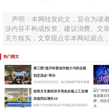
声明：本网转发此文，旨在为读
渉内容不构成投资、建议消费。文
关方核实，文章观点非本网站观点
热门图文
第三期“提升科普创作能力与职业规
划交流会”举办
3月30日到3月31日，由“达医晓护”医学传播
第三期“提升科普
智库和少年儿童出版...
再听折子
前两月甘肃经济开局良好规上工业增
创作能力与职业
肃省13个
规划交流会”举办
加值同比增长10
选国家级
前两个月全省经济运行平稳起步开局良好3